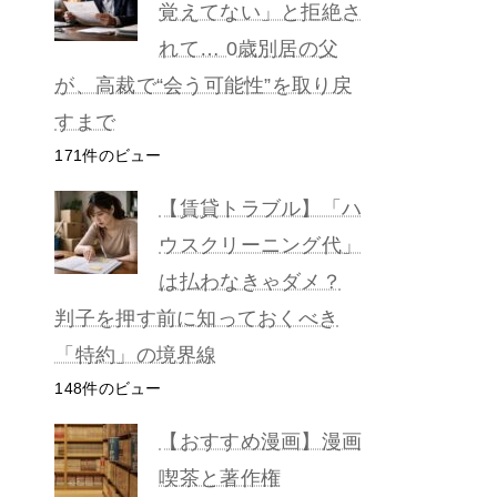
覚えてない」と拒絶さ
れて… 0歳別居の父
が、高裁で“会う可能性”を取り戻
すまで
171件のビュー
【賃貸トラブル】「ハ
ウスクリーニング代」
は払わなきゃダメ？
判子を押す前に知っておくべき
「特約」の境界線
148件のビュー
【おすすめ漫画】漫画
喫茶と著作権