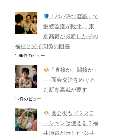
「パパ呼び容認」で
継続監護が敗北— 東
京高裁が厳断した子の
福祉と父子関係の阻害
1.9k件のビュー
「直接か、間接か」
──面会交流をめぐる
判断を高裁が覆す
1k件のビュー
退会後もゴミステ
ーションは使える？福
井地裁が示した“公共