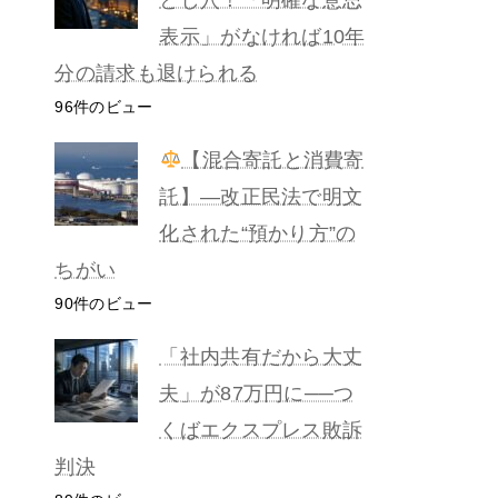
表示」がなければ10年
分の請求も退けられる
96件のビュー
【混合寄託と消費寄
託】―改正民法で明文
化された“預かり方”の
ちがい
90件のビュー
「社内共有だから大丈
夫」が87万円に──つ
くばエクスプレス敗訴
判決