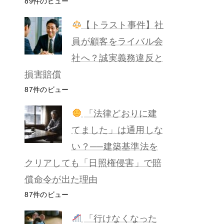
89件のビュー
【トラスト事件】社
員が顧客をライバル会
社へ？誠実義務違反と
損害賠償
87件のビュー
「法律どおりに建
てました」は通用しな
い？──建築基準法を
クリアしても「日照権侵害」で賠
償命令が出た理由
87件のビュー
「行けなくなった