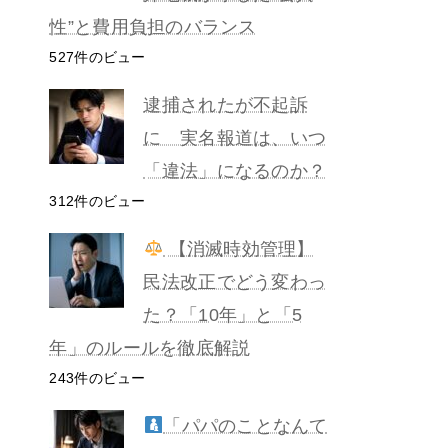
性”と費用負担のバランス
527件のビュー
逮捕されたが不起訴
に 実名報道は、いつ
「違法」になるのか？
312件のビュー
【消滅時効管理】
民法改正でどう変わっ
た？「10年」と「5
年」のルールを徹底解説
243件のビュー
「パパのことなんて