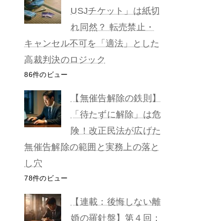
USJチケット」は紙切
れ同然？ 転売禁止・
キャンセル不可を「適法」とした
高裁判決のロジック
86件のビュー
【無催告解除の鉄則】
「待たずに解除」は危
険！改正民法が広げた
無催告解除の範囲と実務上の落と
し穴
78件のビュー
【連載：後悔しない離
婚の羅針盤】第４回：