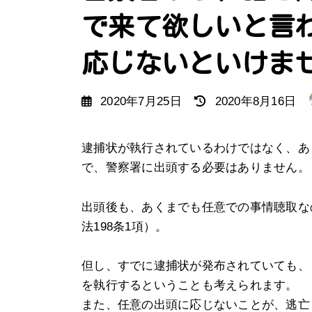
で来て欲しいと言
応じないといけま
最
2020年7月25日
2020年8月16日
終
更
逮捕状が執行されているわけではなく、あ
新
で、警察署に出頭する必要はありません。
日
出頭後も、あくまでも任意での事情聴取な
時
法198条1項）。
:
但し、すでに逮捕状が発布されていても、
を執行するということも考えられます。
また、任意の出頭に応じないことが、逃亡