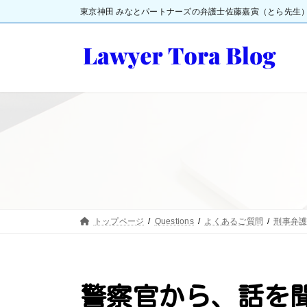
コ
ナ
東京神田 みなとパートナーズの弁護士佐藤嘉寅（とら先生
ン
ビ
テ
ゲ
ン
ー
ツ
シ
へ
ョ
ス
ン
キ
に
ッ
移
プ
動
トップページ
Questions
よくあるご質問
刑事弁
警察官から、話を