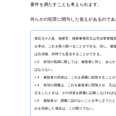
要件を満たすことも考えられます。
何らかの犯罪に関与した覚えがあるのであ
第百九十八条 検察官、検察事務官又は司法警察職
を求め、これを取り調べることができる。但し、被
は出頭後、何時でも退去することができる。
○２ 前項の取調に際しては、被疑者に対し、あら
ばならない。
○３ 被疑者の供述は、これを調書に録取することが
○４ 前項の調書は、これを被疑者に閲覧させ、又
立をしたときは、その供述を調書に記載しなければ
○５ 被疑者が、調書に誤のないことを申し立てた
れを拒絶した場合は、この限りでない。