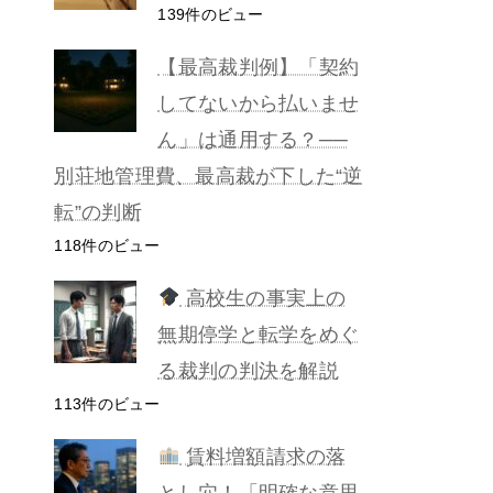
139件のビュー
【最高裁判例】「契約
してないから払いませ
ん」は通用する？──
別荘地管理費、最高裁が下した“逆
転”の判断
118件のビュー
高校生の事実上の
無期停学と転学をめぐ
る裁判の判決を解説
113件のビュー
賃料増額請求の落
とし穴！「明確な意思