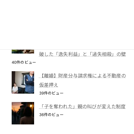
TBS「報道特集」は偏向報道だったの
か？
40件のビュー
【解決事例】絶望の4,600万円請求から
86%減額！外国人労災事故で弁護士が突
破した「逸失利益」と「過失相殺」の壁
40件のビュー
【離婚】財産分与請求権による不動産の
仮差押え
39件のビュー
「子を奪われた」親の叫びが変えた制度
36件のビュー