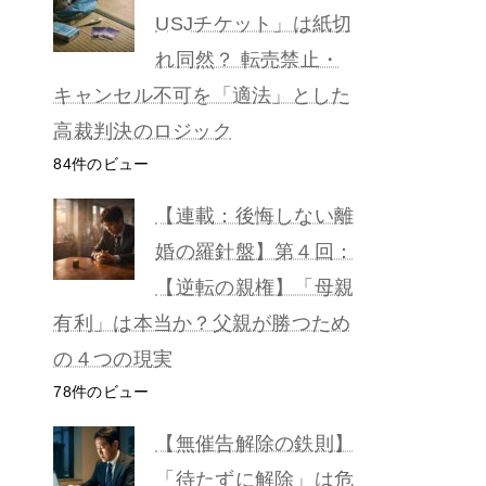
USJチケット」は紙切
れ同然？ 転売禁止・
キャンセル不可を「適法」とした
高裁判決のロジック
84件のビュー
【連載：後悔しない離
婚の羅針盤】第４回：
【逆転の親権】「母親
有利」は本当か？父親が勝つため
の４つの現実
78件のビュー
【無催告解除の鉄則】
「待たずに解除」は危