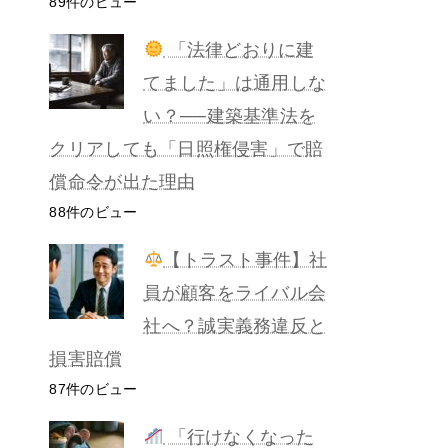
89件のビュー
「法律どおりに建
てました」は通用しな
い？──建築基準法を
クリアしても「日照権侵害」で賠
償命令が出た理由
88件のビュー
【トラスト事件】社
員が顧客をライバル会
社へ？誠実義務違反と
損害賠償
87件のビュー
「行けなくなった