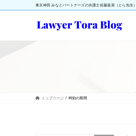
コ
ナ
東京神田 みなとパートナーズの弁護士佐藤嘉寅（とら先生
ン
ビ
テ
ゲ
ン
ー
ツ
シ
へ
ョ
ス
ン
キ
に
ッ
移
プ
動
トップページ
時効の期間