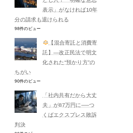
表示」がなければ10年
分の請求も退けられる
98件のビュー
【混合寄託と消費寄
託】―改正民法で明文
化された“預かり方”の
ちがい
90件のビュー
「社内共有だから大丈
夫」が87万円に──つ
くばエクスプレス敗訴
判決