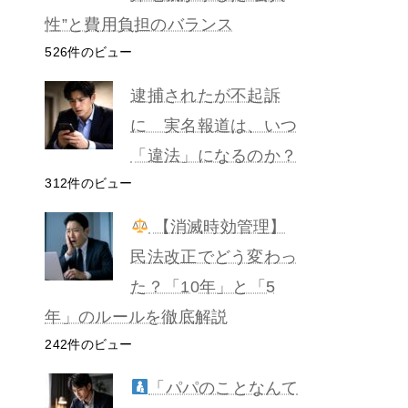
性”と費用負担のバランス
526件のビュー
逮捕されたが不起訴
に 実名報道は、いつ
「違法」になるのか？
312件のビュー
【消滅時効管理】
民法改正でどう変わっ
た？「10年」と「5
年」のルールを徹底解説
242件のビュー
「パパのことなんて