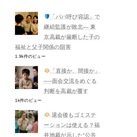
「パパ呼び容認」で
継続監護が敗北— 東
京高裁が厳断した子の
福祉と父子関係の阻害
1.9k件のビュー
「直接か、間接か」
──面会交流をめぐる
判断を高裁が覆す
1k件のビュー
退会後もゴミステ
ーションは使える？福
井地裁が示した“公共