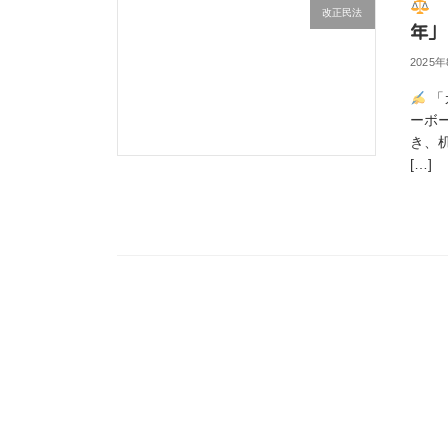
改正民法
年」
2025
「
ーボ
き、
[…]