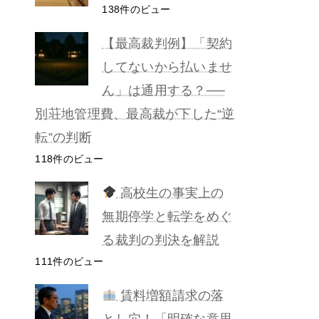
138件のビュー
【最高裁判例】「契約
してないから払いませ
ん」は通用する？──
別荘地管理費、最高裁が下した“逆
転”の判断
118件のビュー
高校生の事実上の
無期停学と転学をめぐ
る裁判の判決を解説
111件のビュー
賃料増額請求の落
とし穴！「明確な意思