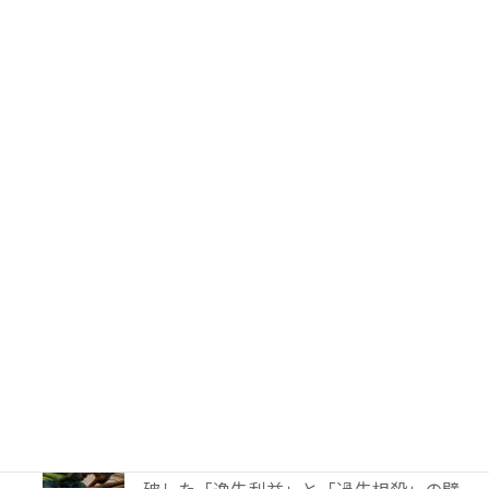
59件のビュー
PTA会費は返還されるのか？―鹿児島
地裁が示した「黙示の入会」と教育現場
の慣行
52件のビュー
妻に勝手に鍵を替えられたら？東京高裁
が認めた「占有回収の訴え」
41件のビュー
TBS「報道特集」は偏向報道だったの
か？
40件のビュー
【解決事例】絶望の4,600万円請求から
86%減額！外国人労災事故で弁護士が突