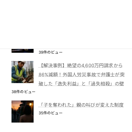
【離婚】財産分与請求権による不動産の
仮差押え
39件のビュー
TBS「報道特集」は偏向報道だったの
か？
39件のビュー
【解決事例】絶望の4,600万円請求から
86%減額！外国人労災事故で弁護士が突
破した「逸失利益」と「過失相殺」の壁
38件のビュー
「子を奪われた」親の叫びが変えた制度
35件のビュー