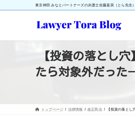
コ
ナ
東京神田 みなとパートナーズの弁護士佐藤嘉寅（とら先生
ン
ビ
テ
ゲ
ン
ー
ツ
シ
【投資の落とし穴
へ
ョ
ス
ン
たら対象外だった
キ
に
ッ
移
プ
動
トップページ
法律情報
改正民法
【投資の落とし