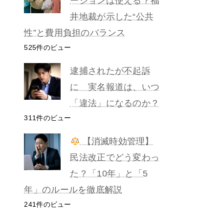
ーションは使える？福
井地裁が示した“公共
性”と費用負担のバランス
525件のビュー
逮捕されたが不起訴
に 実名報道は、いつ
「違法」になるのか？
311件のビュー
【消滅時効管理】
民法改正でどう変わっ
た？「10年」と「5
年」のルールを徹底解説
241件のビュー