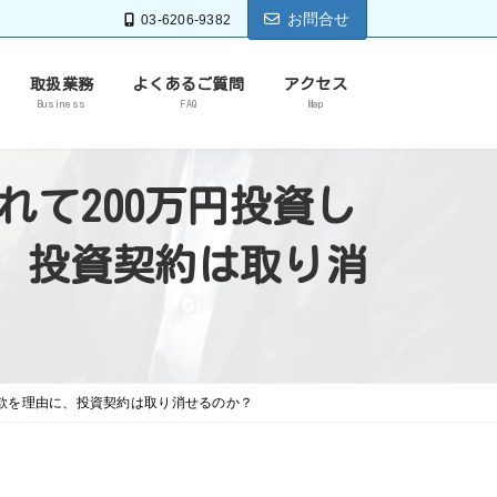
お問合せ
03-6206-9382
取扱業務
よくあるご質問
アクセス
Business
FAQ
Map
て200万円投資し
、投資契約は取り消
欺を理由に、投資契約は取り消せるのか？