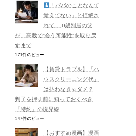
「パパのことなんて
覚えてない」と拒絶さ
れて… 0歳別居の父
が、高裁で“会う可能性”を取り戻
すまで
171件のビュー
【賃貸トラブル】「ハ
ウスクリーニング代」
は払わなきゃダメ？
判子を押す前に知っておくべき
「特約」の境界線
147件のビュー
【おすすめ漫画】漫画