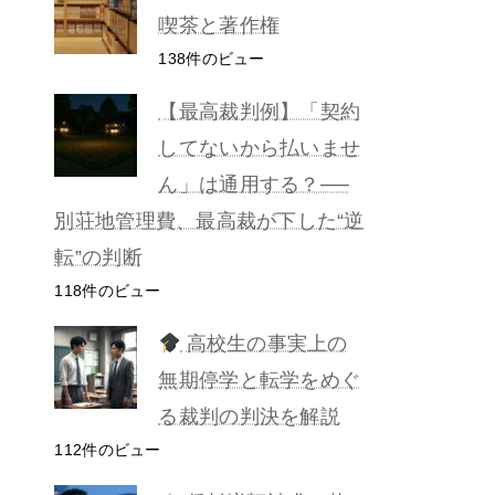
喫茶と著作権
138件のビュー
【最高裁判例】「契約
してないから払いませ
ん」は通用する？──
別荘地管理費、最高裁が下した“逆
転”の判断
118件のビュー
高校生の事実上の
無期停学と転学をめぐ
る裁判の判決を解説
112件のビュー