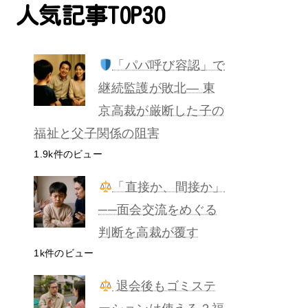
人気記事TOP30
「パパ呼び容認」で
継続監護が敗北— 東
京高裁が厳断した子の
福祉と父子関係の阻害
1.9k件のビュー
「直接か、間接か」
──面会交流をめぐる
判断を高裁が覆す
1k件のビュー
退会後もゴミステ