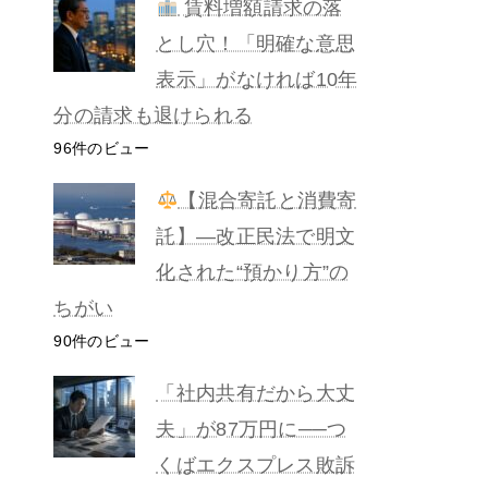
賃料増額請求の落
とし穴！「明確な意思
表示」がなければ10年
分の請求も退けられる
96件のビュー
【混合寄託と消費寄
託】―改正民法で明文
化された“預かり方”の
ちがい
90件のビュー
「社内共有だから大丈
夫」が87万円に──つ
くばエクスプレス敗訴