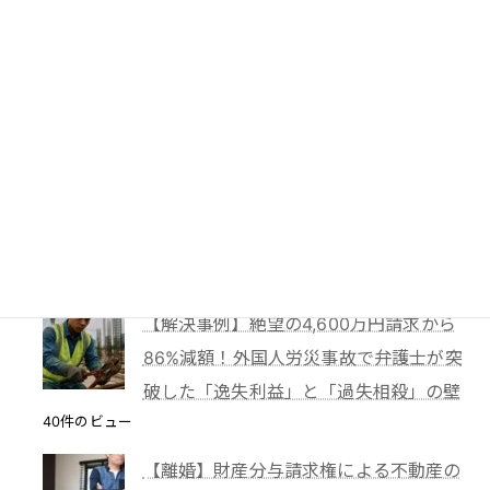
62件のビュー
PTA会費は返還されるのか？―鹿児島
地裁が示した「黙示の入会」と教育現場
の慣行
49件のビュー
妻に勝手に鍵を替えられたら？東京高裁
が認めた「占有回収の訴え」
41件のビュー
【解決事例】絶望の4,600万円請求から
86%減額！外国人労災事故で弁護士が突
破した「逸失利益」と「過失相殺」の壁
40件のビュー
【離婚】財産分与請求権による不動産の