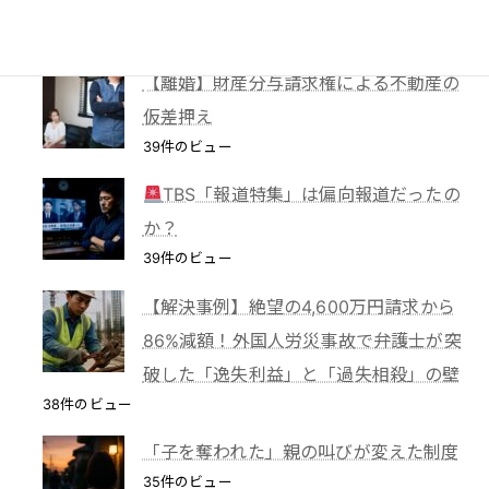
が認めた「占有回収の訴え」
41件のビュー
【離婚】財産分与請求権による不動産の
仮差押え
39件のビュー
TBS「報道特集」は偏向報道だったの
か？
39件のビュー
【解決事例】絶望の4,600万円請求から
86%減額！外国人労災事故で弁護士が突
破した「逸失利益」と「過失相殺」の壁
38件のビュー
「子を奪われた」親の叫びが変えた制度
35件のビュー