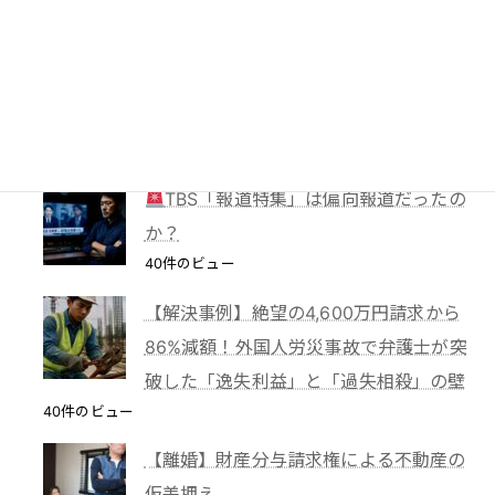
の慣行
49件のビュー
妻に勝手に鍵を替えられたら？東京高裁
が認めた「占有回収の訴え」
41件のビュー
TBS「報道特集」は偏向報道だったの
か？
40件のビュー
【解決事例】絶望の4,600万円請求から
86%減額！外国人労災事故で弁護士が突
破した「逸失利益」と「過失相殺」の壁
40件のビュー
【離婚】財産分与請求権による不動産の
仮差押え