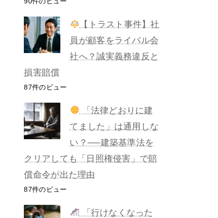
90件のビュー
【トラスト事件】社
員が顧客をライバル会
社へ？誠実義務違反と
損害賠償
87件のビュー
「法律どおりに建
てました」は通用しな
い？──建築基準法を
クリアしても「日照権侵害」で賠
償命令が出た理由
87件のビュー
「行けなくなった