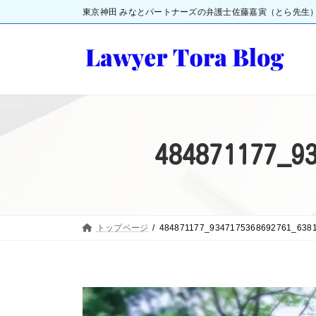
コ
ナ
東京神田 みなとパートナーズの弁護士佐藤嘉寅（とら先生
ン
ビ
テ
ゲ
ン
ー
ツ
シ
へ
ョ
484871177_9
ス
ン
キ
に
ッ
移
プ
動
トップページ
484871177_9347175368692761_638