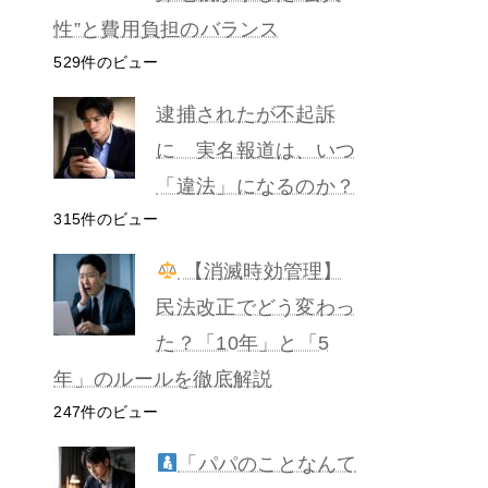
性”と費用負担のバランス
529件のビュー
逮捕されたが不起訴
に 実名報道は、いつ
「違法」になるのか？
315件のビュー
【消滅時効管理】
民法改正でどう変わっ
た？「10年」と「5
年」のルールを徹底解説
247件のビュー
「パパのことなんて