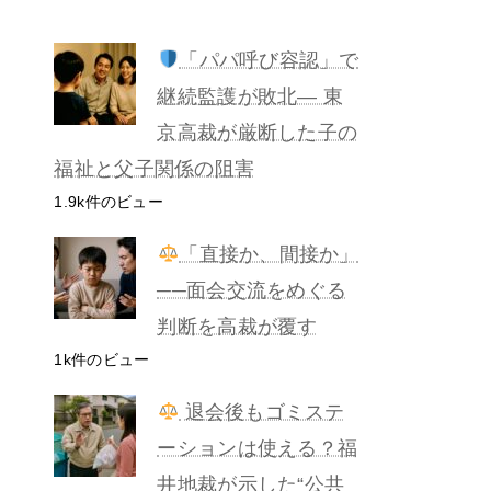
「パパ呼び容認」で
継続監護が敗北— 東
京高裁が厳断した子の
福祉と父子関係の阻害
1.9k件のビュー
「直接か、間接か」
──面会交流をめぐる
判断を高裁が覆す
1k件のビュー
退会後もゴミステ
ーションは使える？福
井地裁が示した“公共