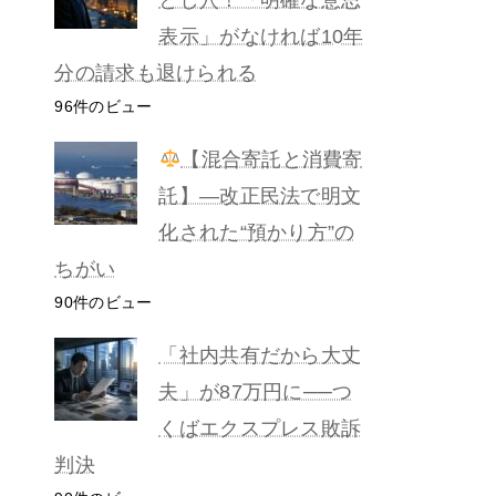
表示」がなければ10年
分の請求も退けられる
96件のビュー
【混合寄託と消費寄
託】―改正民法で明文
化された“預かり方”の
ちがい
90件のビュー
「社内共有だから大丈
夫」が87万円に──つ
くばエクスプレス敗訴
判決