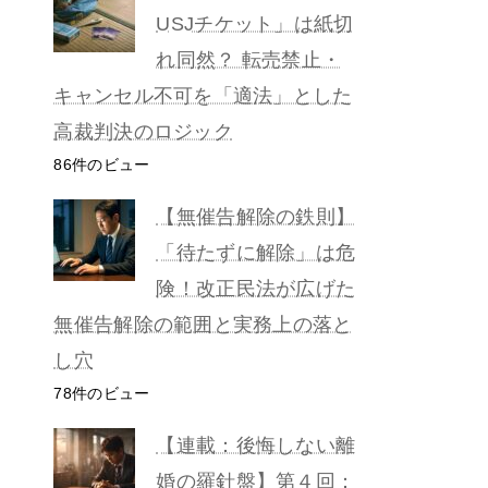
USJチケット」は紙切
れ同然？ 転売禁止・
キャンセル不可を「適法」とした
高裁判決のロジック
86件のビュー
【無催告解除の鉄則】
「待たずに解除」は危
険！改正民法が広げた
無催告解除の範囲と実務上の落と
し穴
78件のビュー
【連載：後悔しない離
婚の羅針盤】第４回：