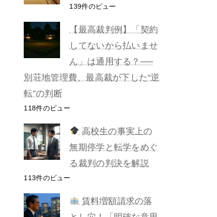
139件のビュー
【最高裁判例】「契約
してないから払いませ
ん」は通用する？──
別荘地管理費、最高裁が下した“逆
転”の判断
118件のビュー
高校生の事実上の
無期停学と転学をめぐ
る裁判の判決を解説
113件のビュー
賃料増額請求の落
とし穴！「明確な意思