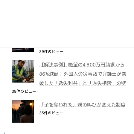
【離婚】財産分与請求権による不動産の
仮差押え
39件のビュー
TBS「報道特集」は偏向報道だったの
か？
39件のビュー
【解決事例】絶望の4,600万円請求から
86%減額！外国人労災事故で弁護士が突
破した「逸失利益」と「過失相殺」の壁
38件のビュー
「子を奪われた」親の叫びが変えた制度
35件のビュー