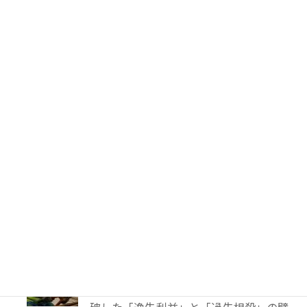
59件のビュー
PTA会費は返還されるのか？―鹿児島
地裁が示した「黙示の入会」と教育現場
の慣行
52件のビュー
妻に勝手に鍵を替えられたら？東京高裁
が認めた「占有回収の訴え」
41件のビュー
TBS「報道特集」は偏向報道だったの
か？
40件のビュー
【解決事例】絶望の4,600万円請求から
86%減額！外国人労災事故で弁護士が突