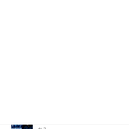
62件のビュー
PTA会費は返還されるのか？―鹿児島
地裁が示した「黙示の入会」と教育現場
の慣行
49件のビュー
妻に勝手に鍵を替えられたら？東京高裁
が認めた「占有回収の訴え」
41件のビュー
【解決事例】絶望の4,600万円請求から
86%減額！外国人労災事故で弁護士が突
破した「逸失利益」と「過失相殺」の壁
40件のビュー
TBS「報道特集」は偏向報道だったの