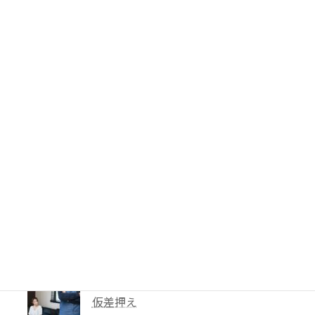
PTA会費は返還されるのか？―鹿児島
地裁が示した「黙示の入会」と教育現場
の慣行
49件のビュー
妻に勝手に鍵を替えられたら？東京高裁
が認めた「占有回収の訴え」
41件のビュー
【解決事例】絶望の4,600万円請求から
86%減額！外国人労災事故で弁護士が突
破した「逸失利益」と「過失相殺」の壁
40件のビュー
【離婚】財産分与請求権による不動産の
仮差押え