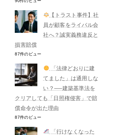
90件のビュー
【トラスト事件】社
員が顧客をライバル会
社へ？誠実義務違反と
損害賠償
87件のビュー
「法律どおりに建
てました」は通用しな
い？──建築基準法を
クリアしても「日照権侵害」で賠
償命令が出た理由
87件のビュー
「行けなくなった