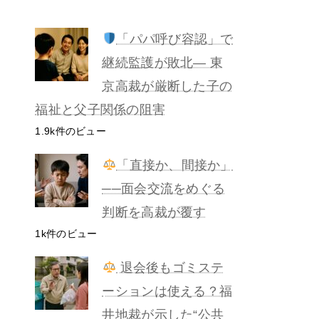
「パパ呼び容認」で
継続監護が敗北— 東
京高裁が厳断した子の
福祉と父子関係の阻害
1.9k件のビュー
「直接か、間接か」
──面会交流をめぐる
判断を高裁が覆す
1k件のビュー
退会後もゴミステ
ーションは使える？福
井地裁が示した“公共