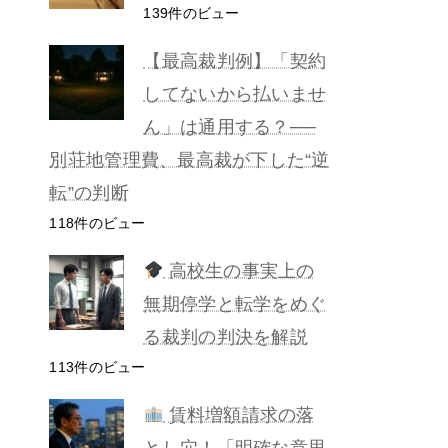
139件のビュー
【最高裁判例】「契約
してないから払いませ
ん」は通用する？──
別荘地管理費、最高裁が下した“逆
転”の判断
118件のビュー
高校生の事実上の
無期停学と転学をめぐ
る裁判の判決を解説
113件のビュー
賃料増額請求の落
とし穴！「明確な意思