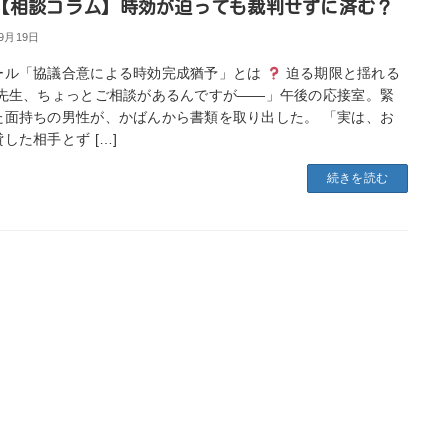
【相談コラム】時効が迫っても裁判せずに済む？
年9月19日
ール「協議合意による時効完成猶予」とは
迫る期限と揺れる
「先生、ちょっとご相談があるんですが――」午後の応接室。緊
た面持ちの男性が、かばんから書類を取り出した。 「実は、お
した相手とず […]
続きを読む