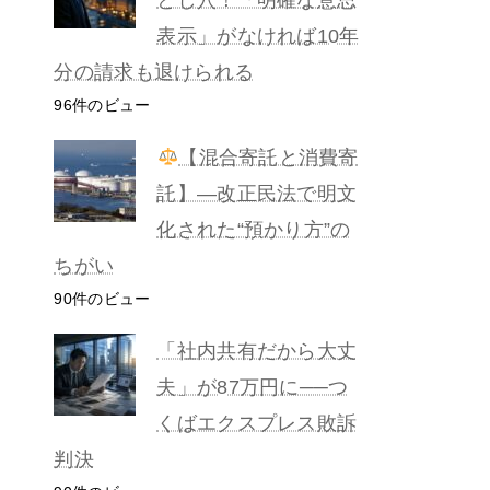
表示」がなければ10年
分の請求も退けられる
96件のビュー
【混合寄託と消費寄
託】―改正民法で明文
化された“預かり方”の
ちがい
90件のビュー
「社内共有だから大丈
夫」が87万円に──つ
くばエクスプレス敗訴
判決