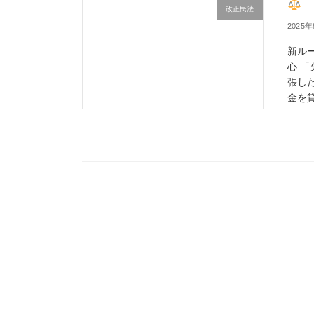
改正民法
2025
新ル
心 
張し
金を貸