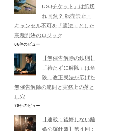
USJチケット」は紙切
れ同然？ 転売禁止・
キャンセル不可を「適法」とした
高裁判決のロジック
86件のビュー
【無催告解除の鉄則】
「待たずに解除」は危
険！改正民法が広げた
無催告解除の範囲と実務上の落と
し穴
78件のビュー
【連載：後悔しない離
婚の羅針盤】第４回：