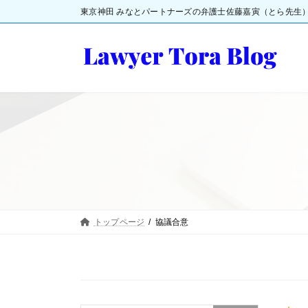
コ
ナ
東京神田 みなとパートナーズの弁護士佐藤嘉寅（とら先生
ン
ビ
テ
ゲ
ン
ー
ツ
シ
へ
ョ
ス
ン
キ
に
ッ
移
プ
動
トップページ
協議合意