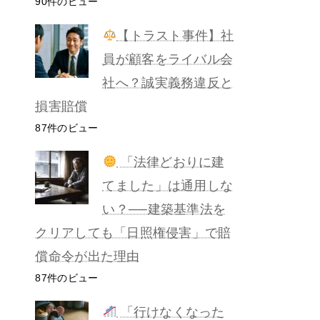
90件のビュー
【トラスト事件】社
員が顧客をライバル会
社へ？誠実義務違反と
損害賠償
87件のビュー
「法律どおりに建
てました」は通用しな
い？──建築基準法を
クリアしても「日照権侵害」で賠
償命令が出た理由
87件のビュー
「行けなくなった