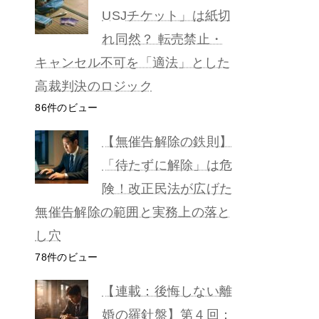
USJチケット」は紙切
れ同然？ 転売禁止・
キャンセル不可を「適法」とした
高裁判決のロジック
86件のビュー
【無催告解除の鉄則】
「待たずに解除」は危
険！改正民法が広げた
無催告解除の範囲と実務上の落と
し穴
78件のビュー
【連載：後悔しない離
婚の羅針盤】第４回：