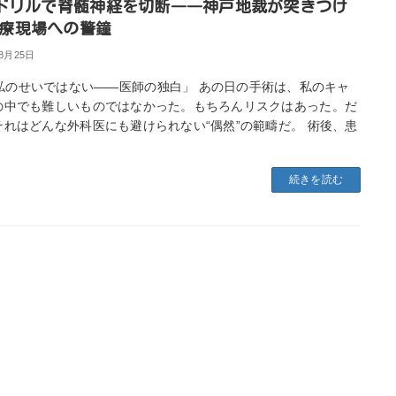
ドリルで脊髄神経を切断――神戸地裁が突きつけ
療現場への警鐘
年8月25日
私のせいではない――医師の独白」 あの日の手術は、私のキャ
の中でも難しいものではなかった。もちろんリスクはあった。だ
それはどんな外科医にも避けられない“偶然”の範疇だ。 術後、患
続きを読む