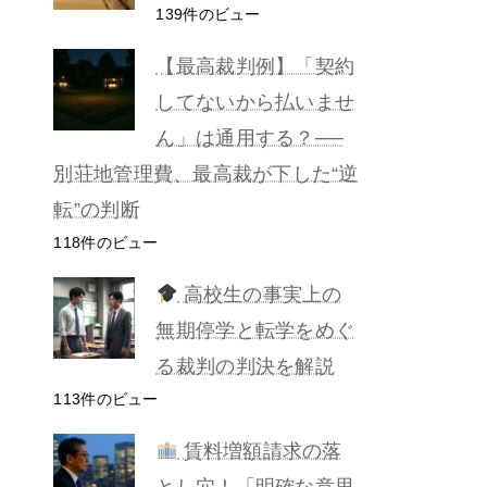
139件のビュー
【最高裁判例】「契約
してないから払いませ
ん」は通用する？──
別荘地管理費、最高裁が下した“逆
転”の判断
118件のビュー
高校生の事実上の
無期停学と転学をめぐ
る裁判の判決を解説
113件のビュー
賃料増額請求の落
とし穴！「明確な意思