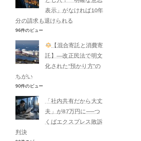
表示」がなければ10年
分の請求も退けられる
96件のビュー
【混合寄託と消費寄
託】―改正民法で明文
化された“預かり方”の
ちがい
90件のビュー
「社内共有だから大丈
夫」が87万円に──つ
くばエクスプレス敗訴
判決