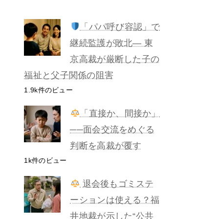
「パパ呼び容認」で
継続監護が敗北— 東
京高裁が厳断した子の
福祉と父子関係の阻害
1.9k件のビュー
「直接か、間接か」
──面会交流をめぐる
判断を高裁が覆す
1k件のビュー
退会後もゴミステ
ーションは使える？福
井地裁が示した“公共