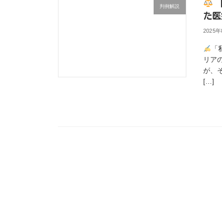
判例解説
た医
2025
「
リア
が、
[…]