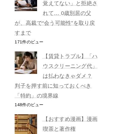
覚えてない」と拒絶さ
れて… 0歳別居の父
が、高裁で“会う可能性”を取り戻
すまで
171件のビュー
【賃貸トラブル】「ハ
ウスクリーニング代」
は払わなきゃダメ？
判子を押す前に知っておくべき
「特約」の境界線
148件のビュー
【おすすめ漫画】漫画
喫茶と著作権