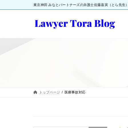
コ
ナ
東京神田 みなとパートナーズの弁護士佐藤嘉寅（とら先生
ン
ビ
テ
ゲ
ン
ー
ツ
シ
へ
ョ
ス
ン
キ
に
ッ
移
プ
動
トップページ
医療事故対応