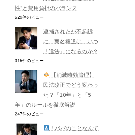
性”と費用負担のバランス
529件のビュー
逮捕されたが不起訴
に 実名報道は、いつ
「違法」になるのか？
315件のビュー
【消滅時効管理】
民法改正でどう変わっ
た？「10年」と「5
年」のルールを徹底解説
247件のビュー
「パパのことなんて