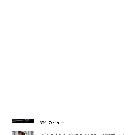
PTA会費は返還されるのか？―鹿児島
地裁が示した「黙示の入会」と教育現場
の慣行
47件のビュー
妻に勝手に鍵を替えられたら？東京高裁
が認めた「占有回収の訴え」
41件のビュー
【離婚】財産分与請求権による不動産の
仮差押え
39件のビュー
TBS「報道特集」は偏向報道だったの
か？
39件のビュー