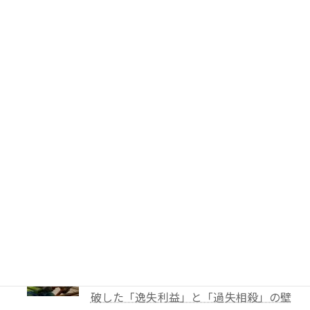
PTA会費は返還されるのか？―鹿児島
地裁が示した「黙示の入会」と教育現場
の慣行
49件のビュー
妻に勝手に鍵を替えられたら？東京高裁
が認めた「占有回収の訴え」
41件のビュー
TBS「報道特集」は偏向報道だったの
か？
40件のビュー
【解決事例】絶望の4,600万円請求から
86%減額！外国人労災事故で弁護士が突
破した「逸失利益」と「過失相殺」の壁