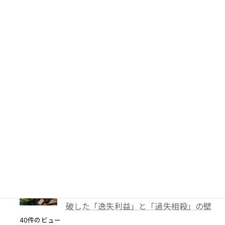
PTA会費は返還されるのか？―鹿児島
地裁が示した「黙示の入会」と教育現場
の慣行
52件のビュー
妻に勝手に鍵を替えられたら？東京高裁
が認めた「占有回収の訴え」
41件のビュー
TBS「報道特集」は偏向報道だったの
か？
40件のビュー
【解決事例】絶望の4,600万円請求から
86%減額！外国人労災事故で弁護士が突
破した「逸失利益」と「過失相殺」の壁
40件のビュー