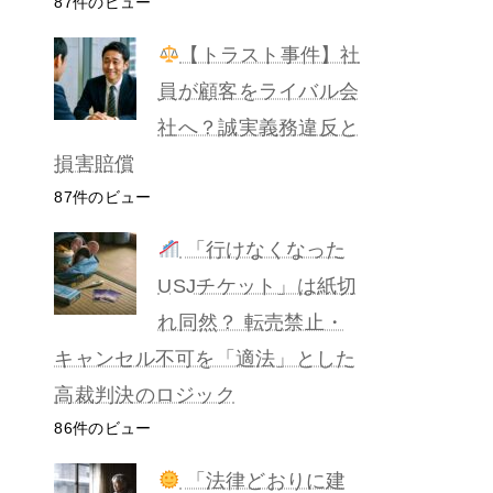
87件のビュー
【トラスト事件】社
員が顧客をライバル会
社へ？誠実義務違反と
損害賠償
87件のビュー
「行けなくなった
USJチケット」は紙切
れ同然？ 転売禁止・
キャンセル不可を「適法」とした
高裁判決のロジック
86件のビュー
「法律どおりに建