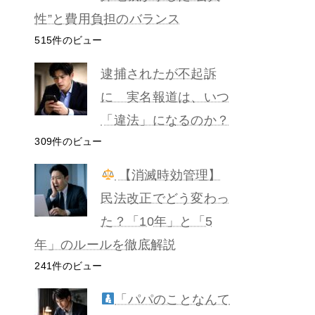
性”と費用負担のバランス
515件のビュー
逮捕されたが不起訴
に 実名報道は、いつ
「違法」になるのか？
309件のビュー
【消滅時効管理】
民法改正でどう変わっ
た？「10年」と「5
年」のルールを徹底解説
241件のビュー
「パパのことなんて