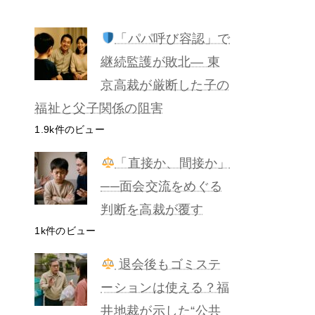
「パパ呼び容認」で
継続監護が敗北— 東
京高裁が厳断した子の
福祉と父子関係の阻害
1.9k件のビュー
「直接か、間接か」
──面会交流をめぐる
判断を高裁が覆す
1k件のビュー
退会後もゴミステ
ーションは使える？福
井地裁が示した“公共