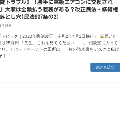
貸トラブル】「勝手に高級エアコンに交換され
」大家は全額払う義務がある？改正民法・修繕権
落とし穴(民法607条の2）
年1月16日
正トピック｜2020年民法改正（令和2年4月1日施行）
届いた
書は25万円 「先生、これを見てください……」 相談室に入って
なり、アパートオーナーの田所は、一枚の請求書をデスクに広げ
 […]
続きを読む