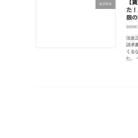
【賃
改正民法
た！
限の
2026
法改
請求
くる
た。 そ