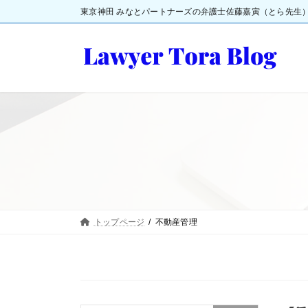
コ
ナ
東京神田 みなとパートナーズの弁護士佐藤嘉寅（とら先生
ン
ビ
テ
ゲ
ン
ー
ツ
シ
へ
ョ
ス
ン
キ
に
ッ
移
プ
動
トップページ
不動産管理