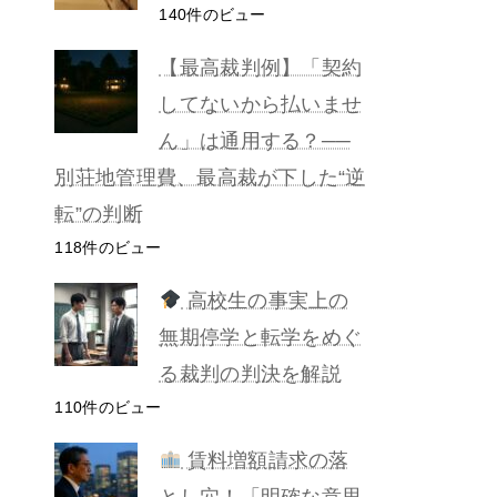
140件のビュー
【最高裁判例】「契約
してないから払いませ
ん」は通用する？──
別荘地管理費、最高裁が下した“逆
転”の判断
118件のビュー
高校生の事実上の
無期停学と転学をめぐ
る裁判の判決を解説
110件のビュー
賃料増額請求の落
とし穴！「明確な意思