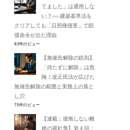
てました」は通用しな
い？──建築基準法を
クリアしても「日照権侵害」で賠
償命令が出た理由
83件のビュー
【無催告解除の鉄則】
「待たずに解除」は危
険！改正民法が広げた
無催告解除の範囲と実務上の落と
し穴
75件のビュー
【連載：後悔しない離
婚の羅針盤】第４回：