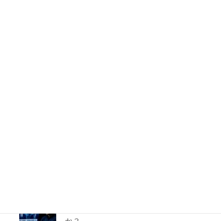
62件のビュー
PTA会費は返還されるのか？―鹿児島
地裁が示した「黙示の入会」と教育現場
の慣行
49件のビュー
妻に勝手に鍵を替えられたら？東京高裁
が認めた「占有回収の訴え」
41件のビュー
【解決事例】絶望の4,600万円請求から
86%減額！外国人労災事故で弁護士が突
破した「逸失利益」と「過失相殺」の壁
40件のビュー
TBS「報道特集」は偏向報道だったの