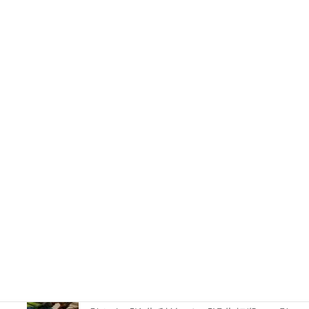
62件のビュー
PTA会費は返還されるのか？―鹿児島
地裁が示した「黙示の入会」と教育現場
の慣行
49件のビュー
妻に勝手に鍵を替えられたら？東京高裁
が認めた「占有回収の訴え」
41件のビュー
TBS「報道特集」は偏向報道だったの
か？
40件のビュー
【解決事例】絶望の4,600万円請求から
86%減額！外国人労災事故で弁護士が突