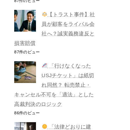
87件のビュー
【トラスト事件】社
員が顧客をライバル会
社へ？誠実義務違反と
損害賠償
87件のビュー
「行けなくなった
USJチケット」は紙切
れ同然？ 転売禁止・
キャンセル不可を「適法」とした
高裁判決のロジック
86件のビュー
「法律どおりに建