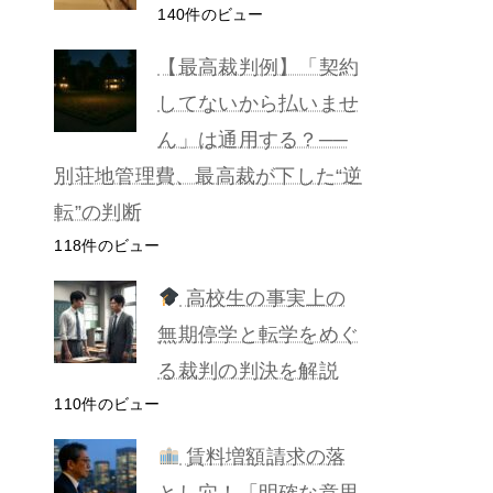
140件のビュー
【最高裁判例】「契約
してないから払いませ
ん」は通用する？──
別荘地管理費、最高裁が下した“逆
転”の判断
118件のビュー
高校生の事実上の
無期停学と転学をめぐ
る裁判の判決を解説
110件のビュー
賃料増額請求の落
とし穴！「明確な意思