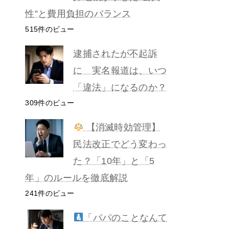
性”と費用負担のバランス
515件のビュー
逮捕されたが不起訴
に 実名報道は、いつ
「違法」になるのか？
309件のビュー
【消滅時効管理】
民法改正でどう変わっ
た？「10年」と「5
年」のルールを徹底解説
241件のビュー
「パパのことなんて