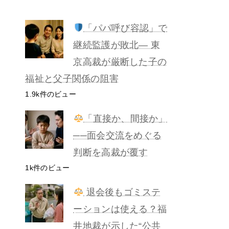
「パパ呼び容認」で
継続監護が敗北— 東
京高裁が厳断した子の
福祉と父子関係の阻害
1.9k件のビュー
「直接か、間接か」
──面会交流をめぐる
判断を高裁が覆す
1k件のビュー
退会後もゴミステ
ーションは使える？福
井地裁が示した“公共