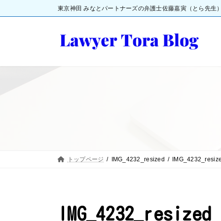
コ
ナ
東京神田 みなとパートナーズの弁護士佐藤嘉寅（とら先生
ン
ビ
テ
ゲ
ン
ー
ツ
シ
へ
ョ
ス
ン
キ
に
ッ
移
プ
動
トップページ
IMG_4232_resized
IMG_4232_resiz
IMG_4232_resized