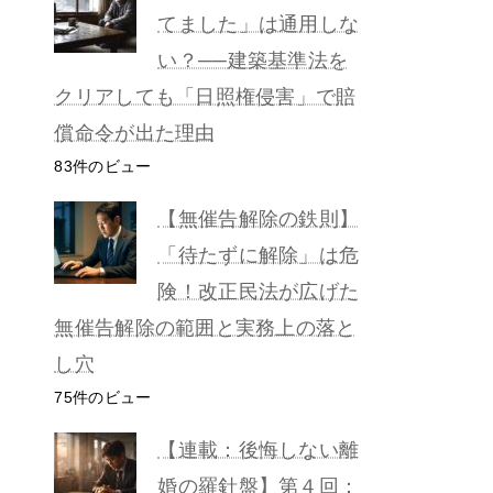
てました」は通用しな
い？──建築基準法を
クリアしても「日照権侵害」で賠
償命令が出た理由
83件のビュー
【無催告解除の鉄則】
「待たずに解除」は危
険！改正民法が広げた
無催告解除の範囲と実務上の落と
し穴
75件のビュー
【連載：後悔しない離
婚の羅針盤】第４回：