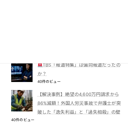
地裁が示した「黙示の入会」と教育現場
の慣行
52件のビュー
妻に勝手に鍵を替えられたら？東京高裁
が認めた「占有回収の訴え」
41件のビュー
TBS「報道特集」は偏向報道だったの
か？
40件のビュー
【解決事例】絶望の4,600万円請求から
86%減額！外国人労災事故で弁護士が突
破した「逸失利益」と「過失相殺」の壁
40件のビュー