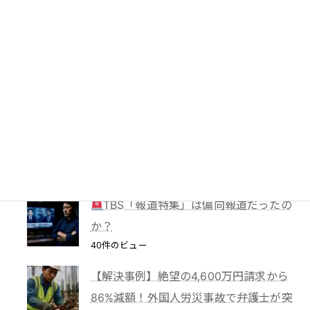
61件のビュー
PTA会費は返還されるのか？―鹿児島
地裁が示した「黙示の入会」と教育現場
の慣行
49件のビュー
妻に勝手に鍵を替えられたら？東京高裁
が認めた「占有回収の訴え」
41件のビュー
TBS「報道特集」は偏向報道だったの
か？
40件のビュー
【解決事例】絶望の4,600万円請求から
86%減額！外国人労災事故で弁護士が突