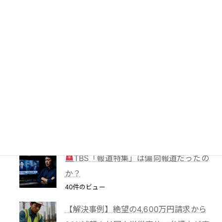
る“宥恕（ゆうじょ）”の恐るべき効力
60件のビュー
PTA会費は返還されるのか？―鹿児島
地裁が示した「黙示の入会」と教育現場
の慣行
49件のビュー
妻に勝手に鍵を替えられたら？東京高裁
が認めた「占有回収の訴え」
41件のビュー
TBS「報道特集」は偏向報道だったの
か？
40件のビュー
【解決事例】絶望の4,600万円請求から