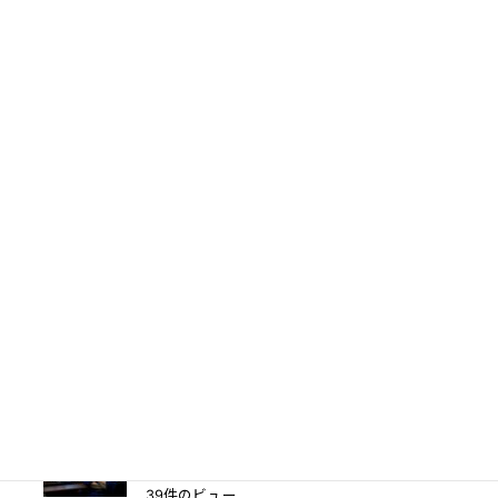
62件のビュー
PTA会費は返還されるのか？―鹿児島
地裁が示した「黙示の入会」と教育現場
の慣行
47件のビュー
妻に勝手に鍵を替えられたら？東京高裁
が認めた「占有回収の訴え」
41件のビュー
【離婚】財産分与請求権による不動産の
仮差押え
39件のビュー
TBS「報道特集」は偏向報道だったの
か？
39件のビュー