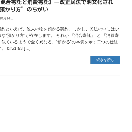
【混合寄託と消費寄託】―改正民法で明文化され
預かり方”のちがい
年10月14日
契約といえば、他人の物を預かる契約。しかし、民法の中には少
な“預かり方”が存在します。 それが 「混合寄託」 と 「消費寄
。似ているようで全く異なる、“預かる”の本質を示す二つの仕組
 &#x1f53 […]
続きを読む