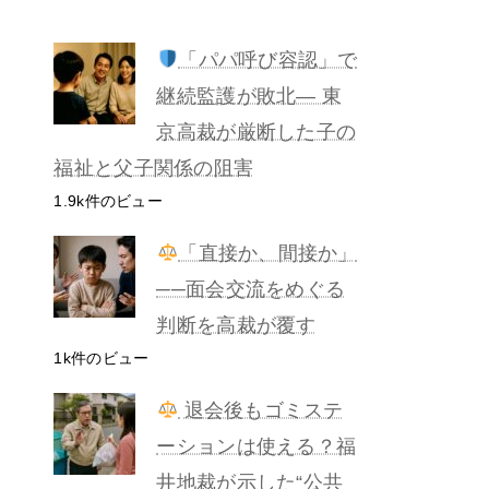
「パパ呼び容認」で
継続監護が敗北— 東
京高裁が厳断した子の
福祉と父子関係の阻害
1.9k件のビュー
「直接か、間接か」
──面会交流をめぐる
判断を高裁が覆す
1k件のビュー
退会後もゴミステ
ーションは使える？福
井地裁が示した“公共