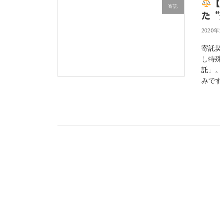
寄託
た“
2020
寄託
し特殊
託」
みです。