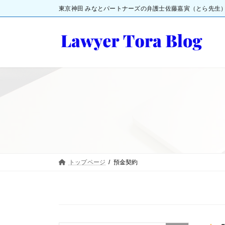
コ
ナ
東京神田 みなとパートナーズの弁護士佐藤嘉寅（とら先生
ン
ビ
テ
ゲ
ン
ー
ツ
シ
へ
ョ
ス
ン
キ
に
ッ
移
プ
動
トップページ
預金契約