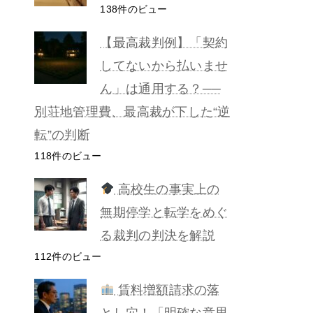
138件のビュー
【最高裁判例】「契約
してないから払いませ
ん」は通用する？──
別荘地管理費、最高裁が下した“逆
転”の判断
118件のビュー
高校生の事実上の
無期停学と転学をめぐ
る裁判の判決を解説
112件のビュー
賃料増額請求の落
とし穴！「明確な意思