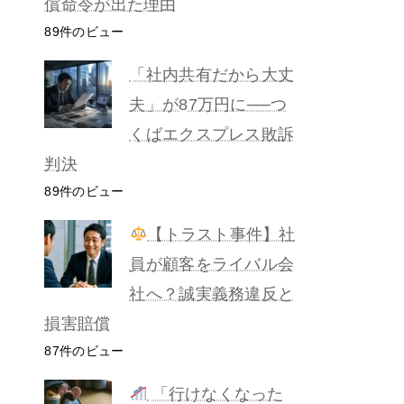
償命令が出た理由
89件のビュー
「社内共有だから大丈
夫」が87万円に──つ
くばエクスプレス敗訴
判決
89件のビュー
【トラスト事件】社
員が顧客をライバル会
社へ？誠実義務違反と
損害賠償
87件のビュー
「行けなくなった