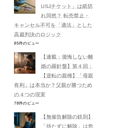
USJチケット」は紙切
れ同然？ 転売禁止・
キャンセル不可を「適法」とした
高裁判決のロジック
85件のビュー
【連載：後悔しない離
婚の羅針盤】第４回：
【逆転の親権】「母親
有利」は本当か？父親が勝つため
の４つの現実
78件のビュー
【無催告解除の鉄則】
「待たずに解除」は危