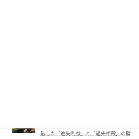
PTA会費は返還されるのか？―鹿児島
地裁が示した「黙示の入会」と教育現場
の慣行
52件のビュー
妻に勝手に鍵を替えられたら？東京高裁
が認めた「占有回収の訴え」
41件のビュー
TBS「報道特集」は偏向報道だったの
か？
40件のビュー
【解決事例】絶望の4,600万円請求から
86%減額！外国人労災事故で弁護士が突
破した「逸失利益」と「過失相殺」の壁