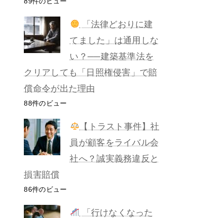
89件のビュー
「法律どおりに建
てました」は通用しな
い？──建築基準法を
クリアしても「日照権侵害」で賠
償命令が出た理由
88件のビュー
【トラスト事件】社
員が顧客をライバル会
社へ？誠実義務違反と
損害賠償
86件のビュー
「行けなくなった