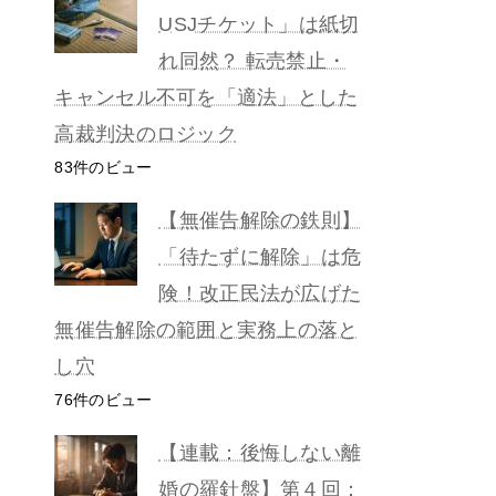
USJチケット」は紙切
れ同然？ 転売禁止・
キャンセル不可を「適法」とした
高裁判決のロジック
83件のビュー
【無催告解除の鉄則】
「待たずに解除」は危
険！改正民法が広げた
無催告解除の範囲と実務上の落と
し穴
76件のビュー
【連載：後悔しない離
婚の羅針盤】第４回：