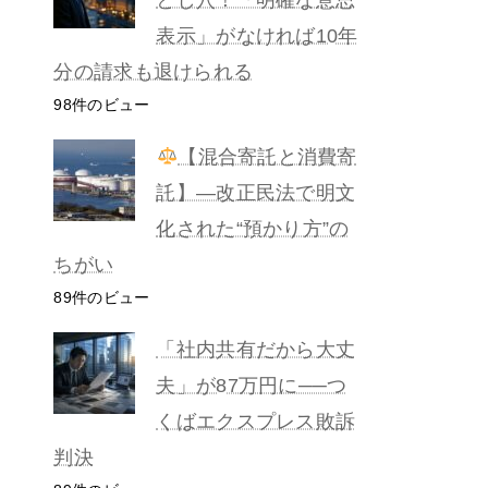
表示」がなければ10年
分の請求も退けられる
98件のビュー
【混合寄託と消費寄
託】―改正民法で明文
化された“預かり方”の
ちがい
89件のビュー
「社内共有だから大丈
夫」が87万円に──つ
くばエクスプレス敗訴
判決