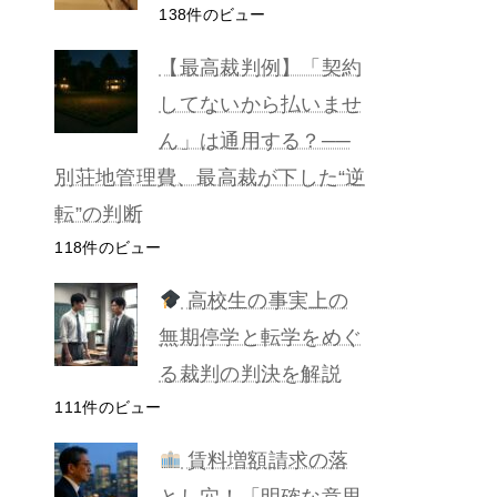
138件のビュー
【最高裁判例】「契約
してないから払いませ
ん」は通用する？──
別荘地管理費、最高裁が下した“逆
転”の判断
118件のビュー
高校生の事実上の
無期停学と転学をめぐ
る裁判の判決を解説
111件のビュー
賃料増額請求の落
とし穴！「明確な意思