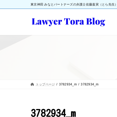
コ
ナ
東京神田 みなとパートナーズの弁護士佐藤嘉寅（とら先生
ン
ビ
テ
ゲ
ン
ー
ツ
シ
へ
ョ
ス
ン
キ
に
ッ
移
プ
動
トップページ
3782934_m
3782934_m
3782934_m