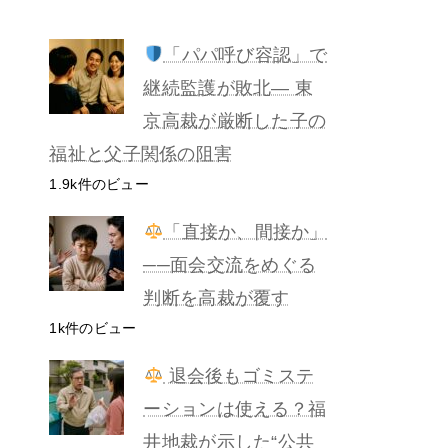
「パパ呼び容認」で
継続監護が敗北— 東
京高裁が厳断した子の
福祉と父子関係の阻害
1.9k件のビュー
「直接か、間接か」
──面会交流をめぐる
判断を高裁が覆す
1k件のビュー
退会後もゴミステ
ーションは使える？福
井地裁が示した“公共