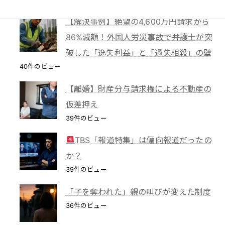
【解決事例】絶望の4,600万円請求から
86%減額！外国人労災事故で弁護士が突
破した「逸失利益」と「過失相殺」の壁
40件のビュー
【離婚】財産分与請求権による不動産の
仮差押え
39件のビュー
TBS「報道特集」は偏向報道だったの
か？
39件のビュー
「子を奪われた」親の叫びが変えた制度
36件のビュー