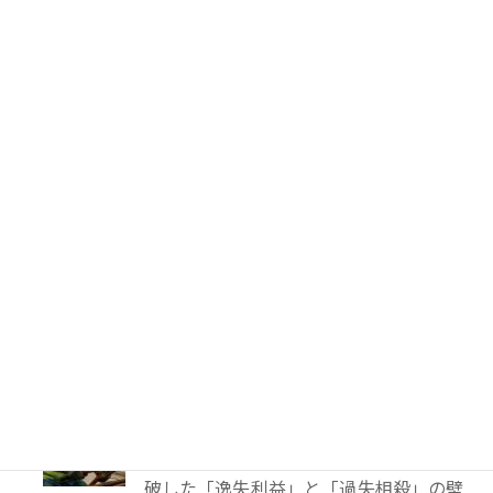
PTA会費は返還されるのか？―鹿児島
地裁が示した「黙示の入会」と教育現場
の慣行
52件のビュー
妻に勝手に鍵を替えられたら？東京高裁
が認めた「占有回収の訴え」
41件のビュー
TBS「報道特集」は偏向報道だったの
か？
40件のビュー
【解決事例】絶望の4,600万円請求から
86%減額！外国人労災事故で弁護士が突
破した「逸失利益」と「過失相殺」の壁